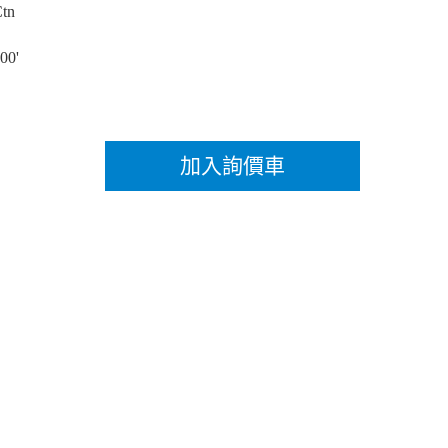
Ctn
.00'
加入詢價車