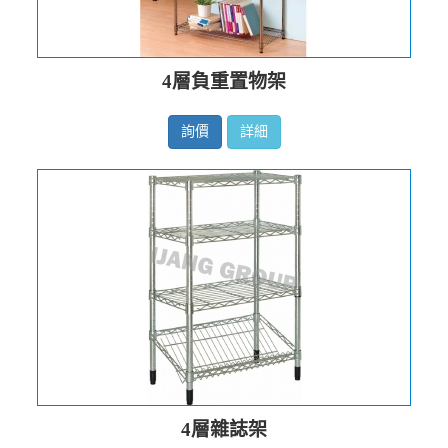
4層負重置物架
詢價
詳細
4層雜誌架