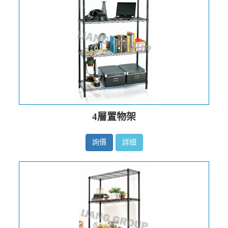
4層置物架
詢價
詳細