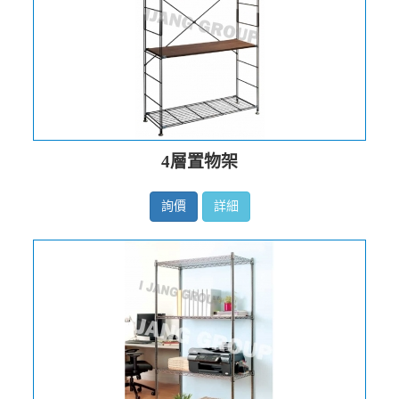
4層置物架
詢價
詳細