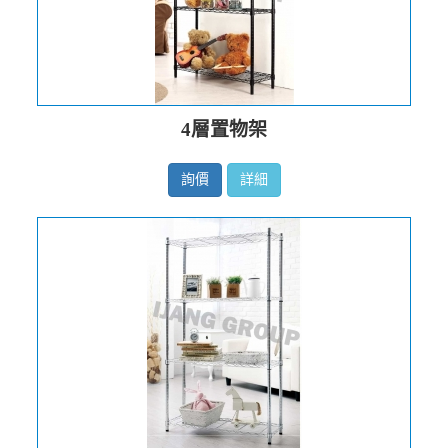
4層置物架
詢價
詳細