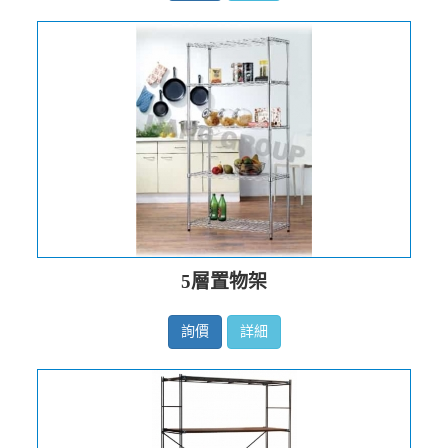
5層置物架
詢價
詳細