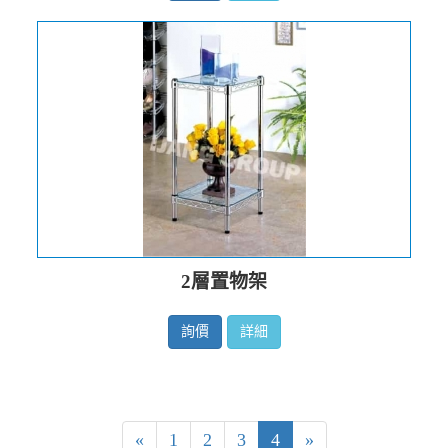
2層置物架
詢價
詳細
«
1
2
3
4
»