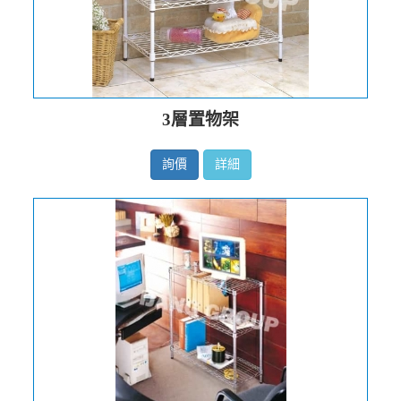
3層置物架
詢價
詳細